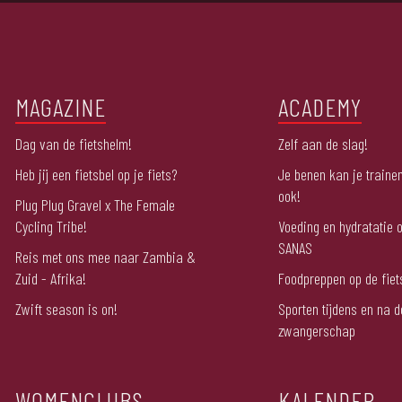
MAGAZINE
ACADEMY
Dag van de fietshelm!
Zelf aan de slag!
Heb jij een fietsbel op je fiets?
Je benen kan je trainen
ook!
Plug Plug Gravel x The Female
Cycling Tribe!
Voeding en hydratatie o
SANAS
Reis met ons mee naar Zambia &
Zuid - Afrika!
Foodpreppen op de fiet
Zwift season is on!
Sporten tijdens en na d
zwangerschap
WOMENCLUBS
KALENDER