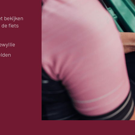
et bekijken
 de fiets
ewyllie
elden