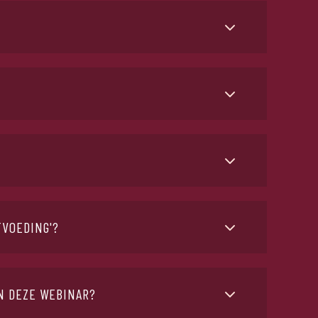
he tips, op deze manier begrijp je ook beter
is een A Bloc Membership aan te raden. Voor 49,99
TVOEDING'?
uiste voeding tijdens je fietsritten. In de webinar
eding en sportvoeding algemeen.
AN DEZE WEBINAR?