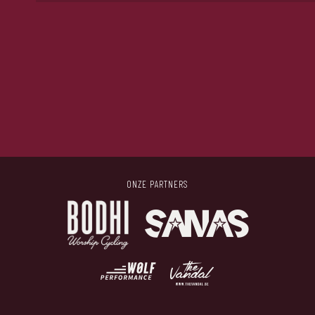
Dan kan je een mailtje sturen naar info@thefemalecycli
ONZE PARTNERS