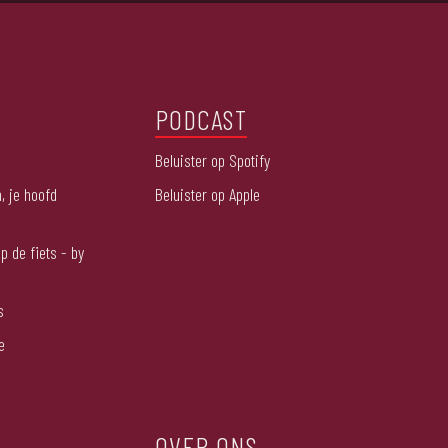
PODCAST
Beluister op Spotify
, je hoofd
Beluister op Apple
p de fiets - by
s
e
OVER ONS