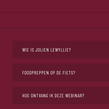
WIE IS JOLIEN LEWYLLIE?
Jolien is een zeer ervaring sportvoedingsdeskundige. Zel
de juiste tips doorgeven.
FOODPREPPEN OP DE FIETS?
We kennen allemaal de befaamde 'hongerklop' op de fiet
jullie perfect weten wat je moet meenemen op de fiets 
HOE ONTVANG IK DEZE WEBINAR?
Na aankoop ontvang je deze webinar via mail.