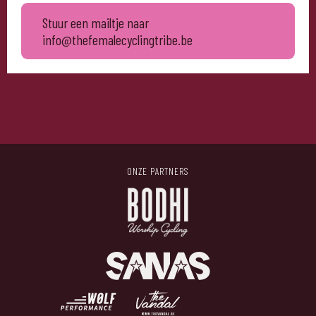
Stuur een mailtje naar
info@thefemalecyclingtribe.be
ONZE PARTNERS