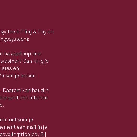
ssysteem:Plug & Pay en
lingssysteem:
en na aankoop niet
ebinar? Dan krijg je
lates en
Zo kan je lessen
. Daarom kan het zijn
teraard ons uiterste
ro.
en net voor je
ement een mail in je
cyclingtribe.be. Bij