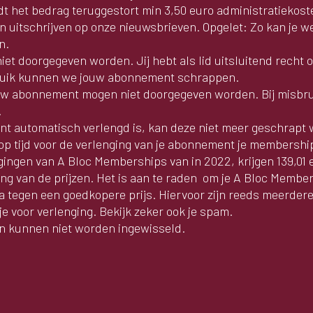
dt het bedrag teruggestort min 3,50 euro administratiekos
jden uitschrijven op onze nieuwsbrieven. Opgelet: Zo kan je 
n.
t doorgegeven worden. Jij hebt als lid uitsluitend recht 
bruik kunnen we jouw abonnement schrappen.
ouw abonnement mogen niet doorgegeven worden. Bij misbr
.
t automatisch verlengd is, kan deze niet meer geschrapt
op tijd voor de verlenging van je abonnement je membership
gingen van A Bloc Memberships van in 2022, krijgen 139,01 
ng van de prijzen. Het is aan te raden om je A Bloc Member
a tegen een goedkopere prijs. Hiervoor zijn reeds meerdere
tje voor verlenging. Bekijk zeker ook je spam.
gen kunnen niet worden ingewisseld.