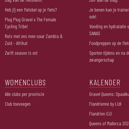
Heb jij een fietsbel op je fiets?
Je benen kan je trainen
ook!
Plug Plug Gravel x The Female
Cycling Tribe!
Voeding en hydratatie o
SANAS
Reis met ons mee naar Zambia &
Zuid - Afrika!
Foodpreppen op de fiet
Zwift season is on!
Sporten tijdens en na d
zwangerschap
WOMENCLUBS
KALENDER
Alle clubs per provincie
Gravel Queens: Opaalku
Club toevoegen
Flandrienne by Lidl
Flandrien 0.0
Queens of Mallorca 20