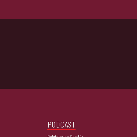
PODCAST
Beluister op Spotify