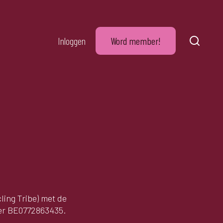
Inloggen
Word member!
ling Tribe) met de
mer BE0772863435.