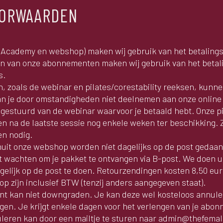
OORWAARDEN
 (Academy en webshop) maken wij gebruik van het betaling
en van onze abonnementen maken wij gebruik van het beta
s.
n, zoals de webinar en pilates/corestability reeksen, kunn
 je door omstandigheden niet deelnemen aan onze online w
estuurd van de webinar waarvoor je betaald hebt. Onze pi
ven na de laatste sessie nog enkele weken ter beschikking. 
en nodig.
nuit onze webshop worden niet dagelijks op de post gedaan
t wachten om je pakket te ontvangen via B-post. We doen ui
gelijk op de post te doen. Retourzendingen kosten 8,50 eu
op zijn inclusief BTW (tenzij anders aangegeven staat).
t kan niet downgraden. Je kan deze wel kosteloos annuler
en. Je krijgt enkele dagen voor het verlengen van je abonn
uleren kan door een mailtje te sturen naar admin@thefemale