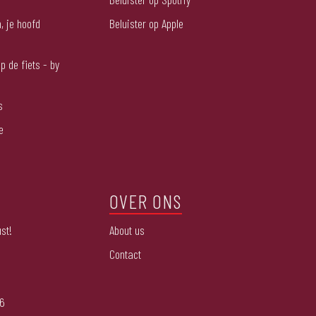
, je hoofd
Beluister op Apple
p de fiets - by
s
e
OVER ONS
st!
About us
Contact
26