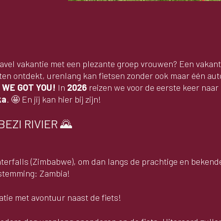
 gravel vakantie met een plezante groep vrouwen? Een vakant
chten ontdekt, urenlang kan fietsen zonder ook maar één aut
?
WE GOT YOU!
In
2026
reizen we voor de eerste keer naar
ka
. 🤩 En jij kan hier bij zijn!
EZI RIVIER 🌄
terfalls (Zimbabwe), om dan langs de prachtige en bekend
bestemming: Zambia!
atie met avontuur naast de fiets!