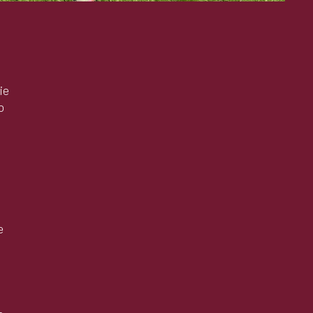
ie
o
e