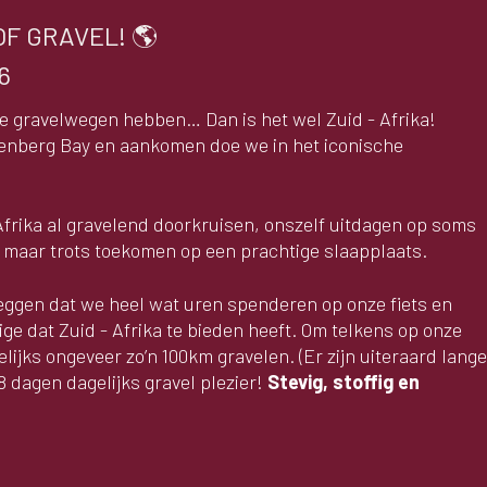
OF GRAVEL! 🌎
6
ige gravelwegen hebben… Dan is het wel Zuid - Afrika!
ttenberg Bay en aankomen doe we in het iconische
Afrika al gravelend doorkruisen, onszelf uitdagen op soms
 maar trots toekomen op een prachtige slaapplaats.
 zeggen dat we heel wat uren spenderen op onze fiets en
tige dat Zuid - Afrika te bieden heeft. Om telkens op onze
jks ongeveer zo’n 100km gravelen. (Er zijn uiteraard lang
 8 dagen dagelijks gravel plezier!
Stevig, stoffig en