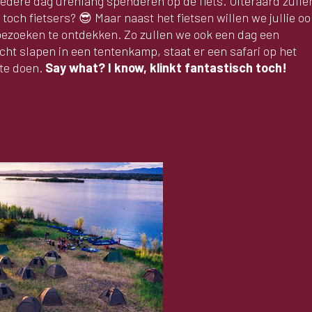
, iedere dag urenlang spenderen op de fiets. Uiteraard zulle
 toch fietsers? 😎 Maar naast het fietsen willen we jullie oo
 bezoeken te ontdekken. Zo zullen we ook een dag een
acht slapen in een tentenkamp, staat er een safari op het
 te doen.
Say what? I know, klinkt fantastisch toch!